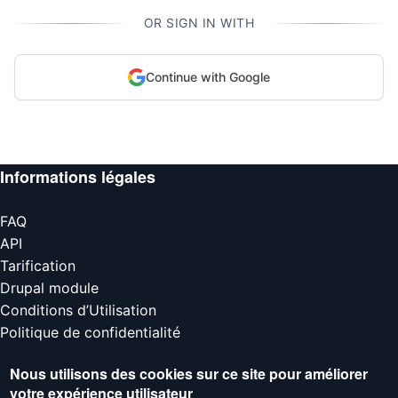
OR SIGN IN WITH
Continue with Google
Informations légales
FAQ
API
Tarification
Drupal module
Conditions d’Utilisation
Politique de confidentialité
Nobotiq
est une solution intelligente de protection des
Nous utilisons des cookies sur ce site pour améliorer
votre expérience utilisateur
sites web qui bloque les bots, le spam et les abus avant